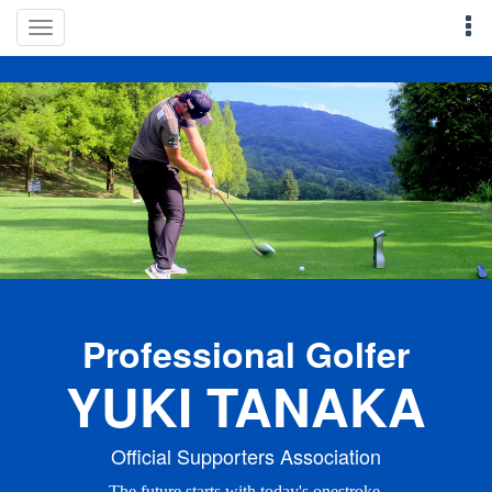
Toggle
navigation
Professional Golfer
YUKI TANAKA
Official
Supporters Association
The
future starts with today's onestroke.