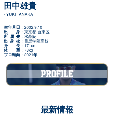
田中雄貴
- YUKI TANAKA
生年月日
：2002.9.10
出 身
：東京都 台東区
所 属 先
：水晶院
出 身 校
：目黒学院高校
身 長
：171cm
体 重
：78kg
プロ転向
：2021年
最新情報